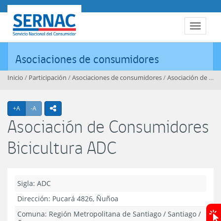
Contenido principal
SERNAC
Toggle 
Asociaciones de consumidores
Inicio
/
Participación
/
Asociaciones de consumidores
/
Asociación de Consumidores Bicicultura ADC
Agrandar texto
Achicar texto
+A
-A
icono compartir
Asociación de Consumidores
Bicicultura ADC
Sigla: ADC
Dirección:
Pucará 4826, Ñuñoa
Comuna:
Región Metropolitana de Santiago
/
Santiago
/