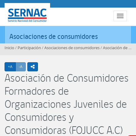
Contenido principal
SERNAC
Toggle 
Asociaciones de consumidores
Inicio
/
Participación
/
Asociaciones de consumidores
/
Asociación de Consumidores Formadores de Organizaciones Juveniles de Consumidores y Consumidoras (FOJUCC A.C)
Agrandar texto
Achicar texto
+A
-A
icono compartir
Asociación de Consumidores
Formadores de
Organizaciones Juveniles de
Consumidores y
Consumidoras (FOJUCC A.C)