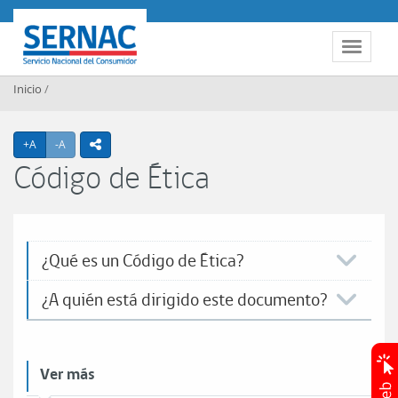
Contenido principal
SERNAC
Toggle 
Inicio
/
Agrandar texto
Achicar texto
+A
-A
icono compartir
Código de Ética
¿Qué es un Código de Ética?
¿A quién está dirigido este documento?
Ver más