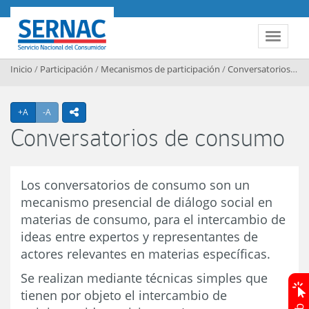
Contenido principal
SERNAC
Toggle 
Inicio
/
Participación
/
Mecanismos de participación
/
Conversatorios de consumo
Agrandar texto
Achicar texto
+A
-A
icono compartir
Conversatorios de consumo
Los conversatorios de consumo son un
mecanismo presencial de diálogo social en
materias de consumo, para el intercambio de
ideas entre expertos y representantes de
actores relevantes en materias específicas.
Se realizan mediante técnicas simples que
tienen por objeto el intercambio de