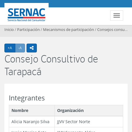
Contenido principal
SERNAC
Toggle 
Inicio
/
Participación
/
Mecanismos de participación
/
Consejos consultivos regionales
Agrandar texto
Achicar texto
+A
-A
icono compartir
Consejo Consultivo de
Tarapacá
Integrantes
Nombre
Organización
Alicia Naranjo Silva
JJVV Sector Norte