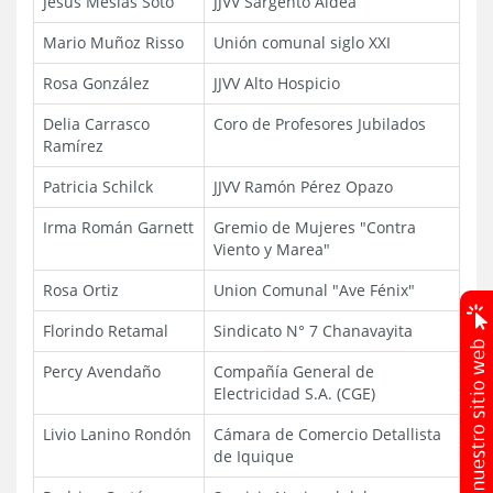
Jesús Mesías Soto
JJVV Sargento Aldea
Mario Muñoz Risso
Unión comunal siglo XXI
Rosa González
JJVV Alto Hospicio
Delia Carrasco
Coro de Profesores Jubilados
Ramírez
Patricia Schilck
JJVV Ramón Pérez Opazo
Irma Román Garnett
Gremio de Mujeres "Contra
Viento y Marea"
Rosa Ortiz
Union Comunal "Ave Fénix"
Florindo Retamal
Sindicato N° 7 Chanavayita
Percy Avendaño
Compañía General de
Electricidad S.A. (CGE)
Livio Lanino Rondón
Cámara de Comercio Detallista
de Iquique