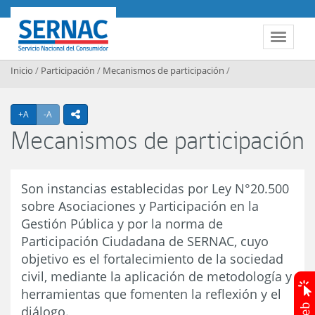
Contenido principal
SERNAC
Toggle 
Inicio
/
Participación
/
Mecanismos de participación
/
Agrandar texto
Achicar texto
+A
-A
icono compartir
Mecanismos de participación
Son instancias establecidas por Ley N°20.500
sobre Asociaciones y Participación en la
Gestión Pública y por la norma de
Participación Ciudadana de SERNAC, cuyo
objetivo es el fortalecimiento de la sociedad
civil, mediante la aplicación de metodología y
herramientas que fomenten la reflexión y el
diálogo.