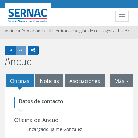
Contenido principal
SERNAC
Toggle 
Inicio
/
Información
/
Chile Territorial
/
Región de Los Lagos
/
Chiloé
/
Anc
Agrandar texto
Achicar texto
+A
-A
icono compartir
Ancud
tab
Oficinas
Noticias
Asociaciones
Más
Datos de contacto
Oficina de Ancud
Encargado: Jaime González