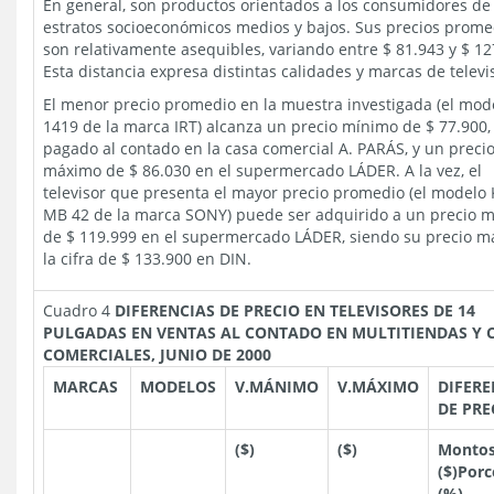
En general, son productos orientados a los consumidores de
estratos socioeconómicos medios y bajos. Sus precios prome
son relativamente asequibles, variando entre $ 81.943 y $ 12
Esta distancia expresa distintas calidades y marcas de televi
El menor precio promedio en la muestra investigada (el mod
1419 de la marca IRT) alcanza un precio mínimo de $ 77.900,
pagado al contado en la casa comercial A. PARÁS, y un preci
máximo de $ 86.030 en el supermercado LÁDER. A la vez, el
televisor que presenta el mayor precio promedio (el modelo 
MB 42 de la marca SONY) puede ser adquirido a un precio 
de $ 119.999 en el supermercado LÁDER, siendo su precio 
la cifra de $ 133.900 en DIN.
Cuadro 4
DIFERENCIAS DE PRECIO EN TELEVISORES DE 14
PULGADAS
EN VENTAS AL CONTADO EN MULTITIENDAS Y 
COMERCIALES, JUNIO DE 2000
MARCAS
MODELOS
V.MÁNIMO
V.MÁXIMO
DIFERE
DE PRE
($)
($)
Monto
($)Porc
(%)