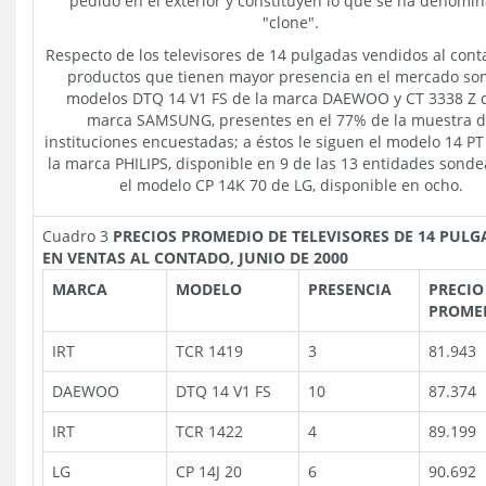
pedido en el exterior y constituyen lo que se ha denomi
"clone".
Respecto de los televisores de 14 pulgadas vendidos al conta
productos que tienen mayor presencia en el mercado son
modelos DTQ 14 V1 FS de la marca DAEWOO y CT 3338 Z d
marca SAMSUNG, presentes en el 77% de la muestra 
instituciones encuestadas; a éstos le siguen el modelo 14 PT
la marca PHILIPS, disponible en 9 de las 13 entidades sonde
el modelo CP 14K 70 de LG, disponible en ocho.
Cuadro 3
PRECIOS PROMEDIO DE TELEVISORES DE 14 PUL
EN VENTAS AL CONTADO, JUNIO DE 2000
MARCA
MODELO
PRESENCIA
PRECIO
PROME
IRT
TCR 1419
3
81.943
DAEWOO
DTQ 14 V1 FS
10
87.374
IRT
TCR 1422
4
89.199
LG
CP 14J 20
6
90.692