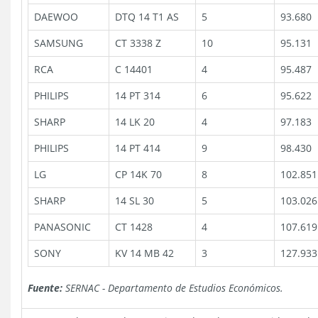
DAEWOO
DTQ 14 T1 AS
5
93.680
SAMSUNG
CT 3338 Z
10
95.131
RCA
C 14401
4
95.487
PHILIPS
14 PT 314
6
95.622
SHARP
14 LK 20
4
97.183
PHILIPS
14 PT 414
9
98.430
LG
CP 14K 70
8
102.851
SHARP
14 SL 30
5
103.026
PANASONIC
CT 1428
4
107.619
SONY
KV 14 MB 42
3
127.933
Fuente:
SERNAC - Departamento de Estudios Económicos.