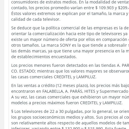
consumidores de estratos medios. En la modalidad de ventas
contado, los precios promedio varían entre $ 109.903 y $209.
Éstos valores extremos se explican por el tamaño, la marca y 
calidad de cada televisor.
Se deduce que la política comercial de las empresas es la de
orientar la comercialización hacia este tipo de televisores ya
existe un mayor número de oferta por ellos en comparación 
otros tamaños. La marca SONY es la que tiende a sobresalir
las demás marcas, ya que tiene una mayor presencia en la 
de establecimientos encuestados.
Los precios menores fueron detectados en las tiendas A. PA
CO. ESTADO; mientras que los valores mayores se observaro
las casas comerciales CREDITEL y LAMPILUZ.
En las ventas a crédito (12 meses plazo), los precios más baj
encontraron en FALABELLA, A. PARÁS, HITES y Supermercado
A su vez, las casas comerciales que exhibieron un mayor nú
modelos a precios máximos fueron CREDITEL y LAMPILUZ.
§ Los televisores de 22 a 30 pulgadas, por lo general, se orie
los grupos socioeconómicos medios y altos. Sus precios al c
son relativamente altos respecto de aquellos modelos de t
inferiores, variando entre $ 132.900 y $ 515.990. Esta fuerte