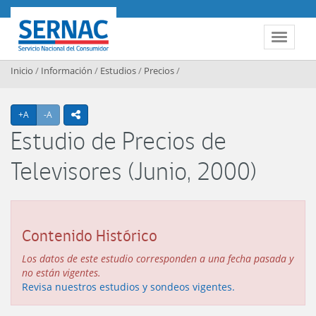
Contenido principal
SERNAC
Toggle 
Inicio
/
Información
/
Estudios
/
Precios
/
Agrandar texto
Achicar texto
+A
-A
icono compartir
Estudio de Precios de
Televisores (Junio, 2000)
Contenido Histórico
Los datos de este estudio corresponden a una fecha pasada y
no están vigentes.
Revisa nuestros estudios y sondeos vigentes.