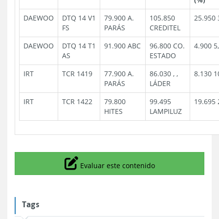
DAEWOO
DTQ 14 V1
79.900 A.
105.850
25.950 
FS
PARÁS
CREDITEL
DAEWOO
DTQ 14 T1
91.900 ABC
96.800 CO.
4.900 5
AS
ESTADO
IRT
TCR 1419
77.900 A.
86.030 , ,
8.130 1
PARÁS
LÁDER
IRT
TCR 1422
79.800
99.495
19.695 
HITES
LAMPILUZ
Icono
Evaluar este contenido
Tags