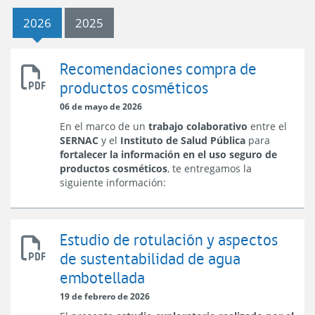
2025
2024
2023
2022
2021
2020
2019
2018
2017
2016
2015
2014
2012
2010
2009
2006
2005
2004
2003
2002
2026
2025
2026
Recomendaciones compra de
Recomendaciones
productos cosméticos
compra
de
06 de mayo de 2026
productos
En el marco de un
trabajo colaborativo
entre el
cosméticos
SERNAC
y el
Instituto de Salud Pública
para
fortalecer la información en el uso seguro de
productos cosméticos
, te entregamos la
siguiente información:
Estudio de rotulación y aspectos
Estudio
de sustentabilidad de agua
de
embotellada
Rotulación
y
19 de febrero de 2026
Aspectos