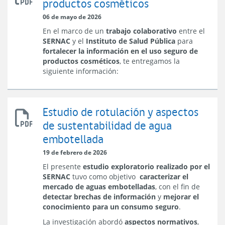
productos cosméticos
compra
de
06 de mayo de 2026
productos
En el marco de un
trabajo colaborativo
entre el
cosméticos
SERNAC
y el
Instituto de Salud Pública
para
fortalecer la información en el uso seguro de
productos cosméticos
, te entregamos la
siguiente información:
Estudio de rotulación y aspectos
Estudio
de sustentabilidad de agua
de
embotellada
Rotulación
y
19 de febrero de 2026
Aspectos
El presente
estudio exploratorio realizado por el
de
SERNAC
tuvo como objetivo
caracterizar el
Sustentabilidad
mercado de aguas embotelladas
, con el fin de
de
detectar brechas de información
y
mejorar el
Agua
conocimiento para un consumo seguro
.
Embotellada
Comercializada
La investigación abordó
aspectos normativos
,