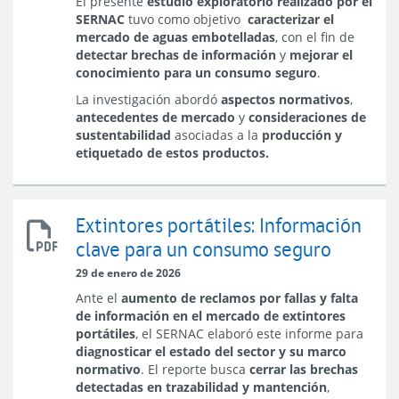
El presente
estudio exploratorio realizado por el
de
SERNAC
tuvo como objetivo
caracterizar el
Sustentabilidad
mercado de aguas embotelladas
, con el fin de
de
detectar brechas de información
y
mejorar el
Agua
conocimiento para un consumo seguro
.
Embotellada
Comercializada
La investigación abordó
aspectos normativos
,
a
antecedentes de mercado
y
consideraciones de
Nivel
sustentabilidad
asociadas a la
producción y
Nacional
etiquetado de estos productos.
Extintores portátiles: Información
Extintores
clave para un consumo seguro
portátiles:
Información
29 de enero de 2026
clave
Ante el
aumento de reclamos por fallas y falta
para
de información en el mercado de extintores
un
portátiles
, el SERNAC elaboró este informe para
consumo
diagnosticar el estado del sector y su marco
seguro
normativo
. El reporte busca
cerrar las brechas
detectadas en trazabilidad y mantención
,