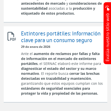
a
antecedentes de mercado
y
consideraciones de
Nivel
sustentabilidad
asociadas a la
producción y
Nacional
etiquetado de estos productos.
Extintores portátiles: Información
Extintores
clave para un consumo seguro
portátiles:
Información
29 de enero de 2026
clave
Ante el
aumento de reclamos por fallas y falta
para
de información en el mercado de extintores
un
portátiles
, el SERNAC elaboró este informe para
consumo
diagnosticar el estado del sector y su marco
seguro
normativo
. El reporte busca
cerrar las brechas
detectadas en trazabilidad y mantención
,
garantizando que estos equipos cumplan con los
estándares de seguridad esenciales para
proteger la vida y propiedad de las personas.