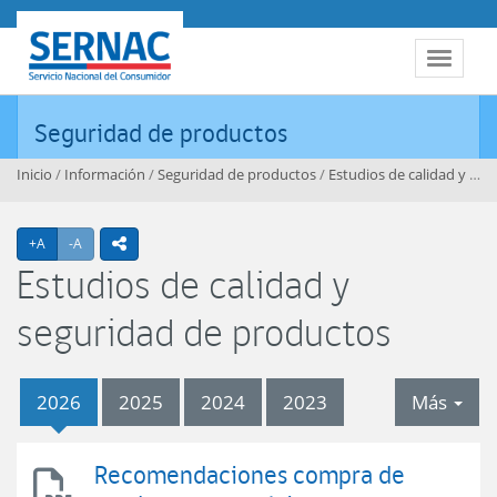
Contenido principal
SERNAC
Toggle 
Seguridad de productos
Inicio
/
Información
/
Seguridad de productos
/
Estudios de calidad y seguridad de productos
Agrandar texto
Achicar texto
+A
-A
icono compartir
Estudios de calidad y
seguridad de productos
tab
2026
2025
2024
2023
Más
2026
Recomendaciones compra de
Recomendaciones