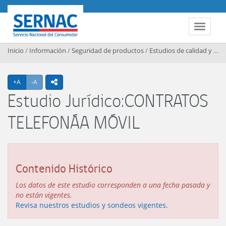
Contenido principal
SERNAC
Toggle 
Inicio
/
Información
/
Seguridad de productos
/
Estudios de calidad y seguridad de productos
Agrandar texto
Achicar texto
+A
-A
icono compartir
Estudio Jurídico:CONTRATOS
TELEFONÁA MÓVIL
Contenido Histórico
Los datos de este estudio corresponden a una fecha pasada y
no están vigentes.
Revisa nuestros estudios y sondeos vigentes.