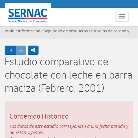
Contenido principal
SERNAC
Toggle 
Inicio
/
Información
/
Seguridad de productos
/
Estudios de calidad y seguridad de productos
Agrandar texto
Achicar texto
+A
-A
icono compartir
Estudio comparativo de
chocolate con leche en barra
maciza (Febrero, 2001)
Contenido Histórico
Los datos de este estudio corresponden a una fecha pasada y
no están vigentes.