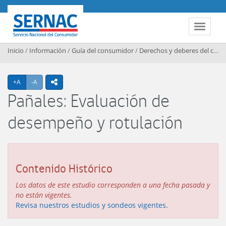
Contenido principal
SERNAC
Toggle 
Inicio
/
Información
/
Guía del consumidor
/
Derechos y deberes del consumidor
Agrandar texto
Achicar texto
+A
-A
icono compartir
Pañales: Evaluación de
desempeño y rotulación
Contenido Histórico
Los datos de este estudio corresponden a una fecha pasada y
no están vigentes.
Revisa nuestros estudios y sondeos vigentes.