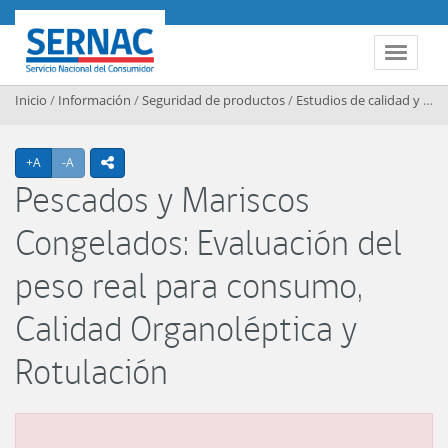
Contenido principal
SERNAC
Toggle 
Inicio
/
Información
/
Seguridad de productos
/
Estudios de calidad y seguridad de productos
Agrandar texto
Achicar texto
+A
-A
icono compartir
Pescados y Mariscos
Congelados: Evaluación del
peso real para consumo,
Calidad Organoléptica y
Rotulación