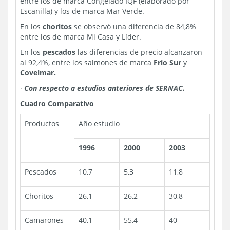
entre los de marca Congelado IQF (elaborado por
Escanilla) y los de marca Mar Verde.
En los
choritos
se observó una diferencia de 84,8%
entre los de marca Mi Casa y Líder.
En los
pescados
las diferencias de precio alcanzaron
al 92,4%, entre los salmones de marca
Frío Sur
y
Covelmar.
·
Con respecto a estudios anteriores de SERNAC.
Cuadro Comparativo
Productos
Año estudio
1996
2000
2003
Pescados
10,7
5,3
11,8
Choritos
26,1
26,2
30,8
Camarones
40,1
55,4
40