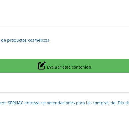
de productos cosméticos
Icono
Evaluar este contenido
 bien: SERNAC entrega recomendaciones para las compras del Día d