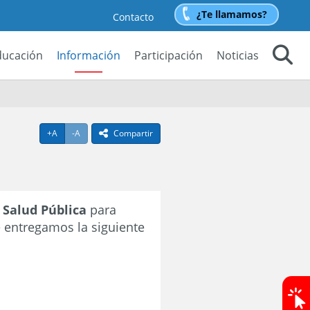
¿Te llamamos?
Contacto
ducación
Información
Participación
Noticias
Buscar
Agrandar texto
Achicar texto
+A
-A
Compartir
icono compartir
e Salud Pública
para
te entregamos la siguiente