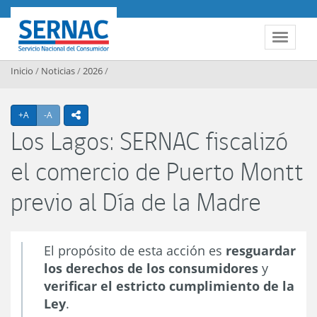
Contenido principal
SERNAC
Toggle 
Inicio
/
Noticias
/
2026
/
Agrandar texto
Achicar texto
+A
-A
icono compartir
Los Lagos: SERNAC fiscalizó
el comercio de Puerto Montt
previo al Día de la Madre
El propósito de esta acción es
resguardar
los derechos de los consumidores
y
verificar el estricto cumplimiento de la
Ley
.