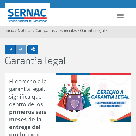
Contenido principal
SERNAC
Toggle 
Inicio
/
Noticias
/
Campañas y especiales
/
Garantía legal
/
Agrandar texto
Achicar texto
+A
-A
icono compartir
Garantía legal
El derecho a la
garantía legal,
significa que
dentro de los
primeros seis
meses de la
entrega del
producto o