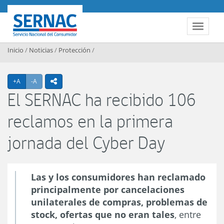
Contenido principal
SERNAC
Toggle 
Inicio
/
Noticias
/
Protección
/
Agrandar texto
Achicar texto
+A
-A
icono compartir
El SERNAC ha recibido 106
reclamos en la primera
jornada del Cyber Day
Las y los consumidores han reclamado
principalmente por cancelaciones
unilaterales de compras, problemas de
stock,
ofertas que no eran tales
, entre