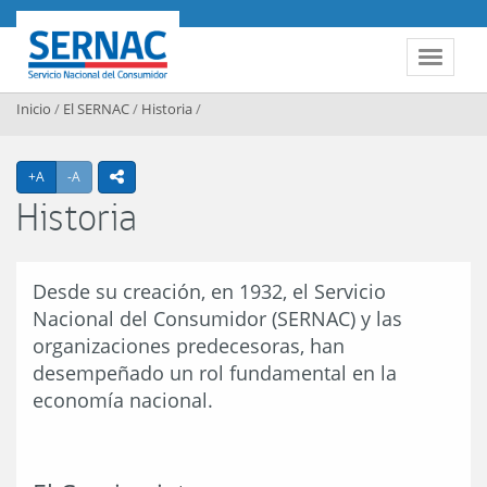
Contenido principal
SERNAC
Toggle 
Inicio
/
El SERNAC
/
Historia
/
Agrandar texto
Achicar texto
+A
-A
icono compartir
Historia
Desde su creación, en 1932, el Servicio
Nacional del Consumidor (SERNAC) y las
organizaciones predecesoras, han
desempeñado un rol fundamental en la
economía nacional.