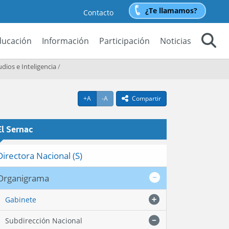
¿Te llamamos?
Contacto
ducación
Información
Participación
Noticias
Buscar
ios e Inteligencia
/
Agrandar texto
Achicar texto
+A
-A
Compartir
icono compartir
El Sernac
Directora Nacional (S)
Organigrama
Gabinete
Subdirección Nacional