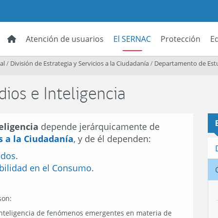
Atención de usuarios
El SERNAC
Protección
E
al
/
División de Estrategia y Servicios a la Ciudadanía
/
Departamento de Estud
ios e Inteligencia
eligencia
depende jerárquicamente de
os a la Ciudadanía
, y de él dependen:
ados
.
bilidad en el Consumo
.
son:
e inteligencia de fenómenos emergentes en materia de