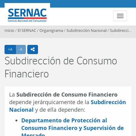
Contenido principal
SERNAC
Toggle 
Inicio
/
El SERNAC
/
Organigrama
/
Subdirección Nacional
/
Subdirección de Consumo Financiero
Agrandar texto
Achicar texto
+A
-A
icono compartir
Subdirección de Consumo
Financiero
La
Subdirección de Consumo Financiero
depende jerárquicamente de la
Subdirección
Nacional
y de ella dependen:
Departamento de Protección al
Consumo Financiero y Supervisión de
Mercado