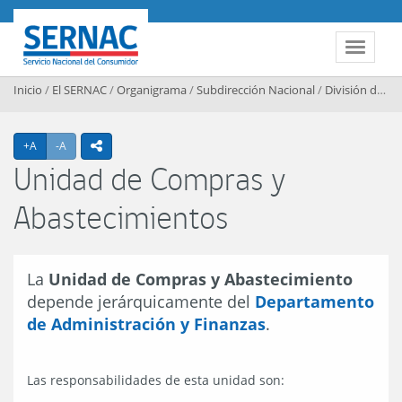
Contenido principal
SERNAC
Toggle 
Inicio
/
El SERNAC
/
Organigrama
/
Subdirección Nacional
/
División de Gestión y Desarrollo Institucional
Agrandar texto
Achicar texto
+A
-A
icono compartir
Unidad de Compras y
Abastecimientos
La
Unidad de Compras y Abastecimiento
depende jerárquicamente del
Departamento
de Administración y Finanzas
.
Las responsabilidades de esta unidad son: