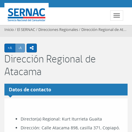
Contenido principal
SERNAC
Toggle 
Inicio
/
El SERNAC
/
Direcciones Regionales
/
Dirección Regional de Atacama
Agrandar texto
Achicar texto
+A
-A
icono compartir
Dirección Regional de
Atacama
Datos de contacto
Director(a) Regional: Kurt Iturrieta Guaita
Dirección: Calle Atacama 898, casilla 371, Copiapó.