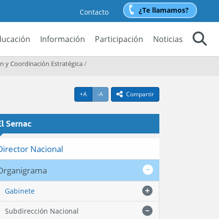
¿Te llamamos?
Contacto
ducación
Información
Participación
Noticias
Buscar
ón y Coordinación Estratégica
/
Agrandar texto
Achicar texto
+A
-A
Compartir
icono compartir
El Sernac
Director Nacional
Organigrama
Gabinete
Subdirección Nacional