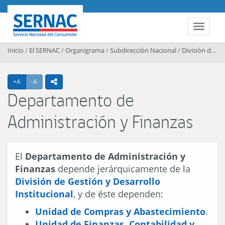
Contenido principal
SERNAC
Toggle 
Inicio
/
El SERNAC
/
Organigrama
/
Subdirección Nacional
/
División de Gestión y Desarrollo Institucional
Agrandar texto
Achicar texto
+A
-A
icono compartir
Departamento de
Administración y Finanzas
El
Departamento de Administración y
Finanzas
depende jerárquicamente de la
División de Gestión y Desarrollo
Institucional
, y de éste dependen:
Unidad de Compras y Abastecimiento
.
Unidad de Finanzas, Contabilidad y