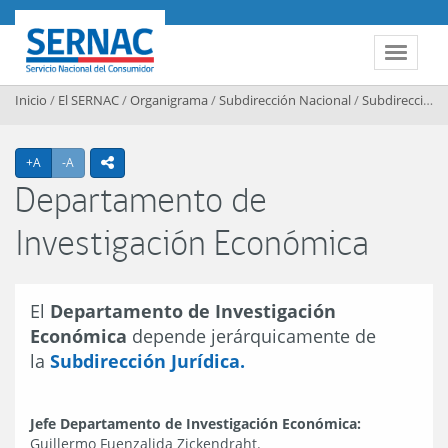
Contenido principal
SERNAC
Toggle 
Inicio
/
El SERNAC
/
Organigrama
/
Subdirección Nacional
/
Subdirección Jurídica
Agrandar texto
Achicar texto
+A
-A
icono compartir
Departamento de
Investigación Económica
El
Departamento de Investigación
Económica
depende jerárquicamente de
la
Subdirección Jurídica.
Jefe Departamento de Investigación Económica:
Guillermo Fuenzalida Zickendraht.