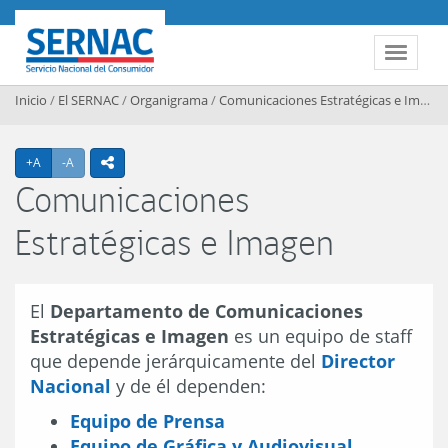
Contenido principal
SERNAC
Toggle 
Inicio
/
El SERNAC
/
Organigrama
/
Comunicaciones Estratégicas e Imagen
Agrandar texto
Achicar texto
+A
-A
icono compartir
Comunicaciones
Estratégicas e Imagen
El
Departamento de Comunicaciones
Estratégicas e Imagen
es un equipo de staff
que depende jerárquicamente del
Director
Nacional
y de él dependen:
Equipo de Prensa
Equipo de Gráfica y Audiovisual