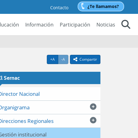
¿Te llamamos?
Contacto
ducación
Información
Participación
Noticias
Buscar
Agrandar texto
Achicar texto
+A
-A
Compartir
icono compartir
El Sernac
Director Nacional
Organigrama
Direcciones Regionales
Gestión institucional