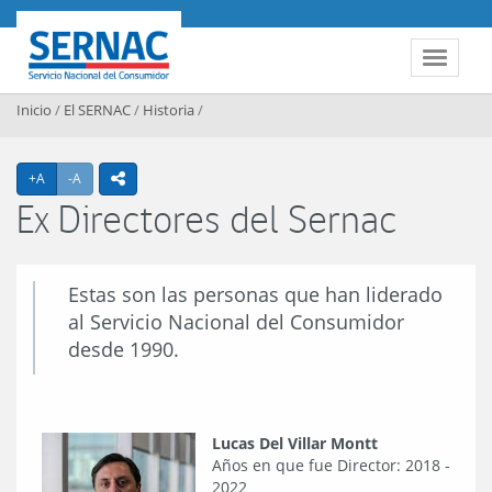
Contenido principal
SERNAC
Toggle 
Inicio
/
El SERNAC
/
Historia
/
Agrandar texto
Achicar texto
+A
-A
icono compartir
Ex Directores del Sernac
Estas son las personas que han liderado
al Servicio Nacional del Consumidor
desde 1990.
Lucas Del Villar Montt
Años en que fue Director: 2018 -
2022