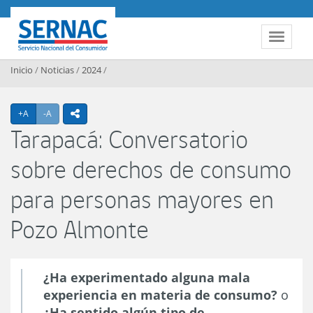
Contenido principal
SERNAC
Toggle 
Inicio
/
Noticias
/
2024
/
Agrandar texto
Achicar texto
+A
-A
icono compartir
Tarapacá: Conversatorio
sobre derechos de consumo
para personas mayores en
Pozo Almonte
¿Ha experimentado alguna mala
experiencia en materia de consumo?
o
¿Ha sentido algún tipo de