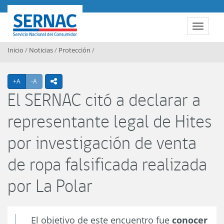
Contenido principal
SERNAC
Toggle 
Inicio
/
Noticias
/
Protección
/
Agrandar texto
Achicar texto
+A
-A
icono compartir
El SERNAC citó a declarar a
representante legal de Hites
por investigación de venta
de ropa falsificada realizada
por La Polar
El objetivo de este encuentro fue
conocer