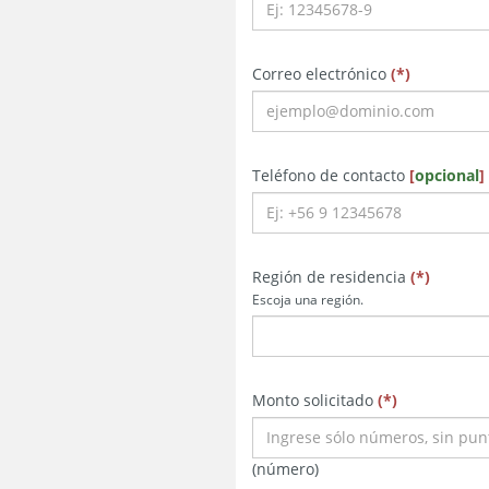
obligatorio
obligatorio
obligatori
Correo electrónico
(
*
)
obligator
Teléfono de contacto
[
opcional
]
obligator
obligato
obligat
Región de residencia
(
*
)
Escoja una región.
obligatorio
obligatorio
obligatorio
Monto solicitado
(
*
)
(número)