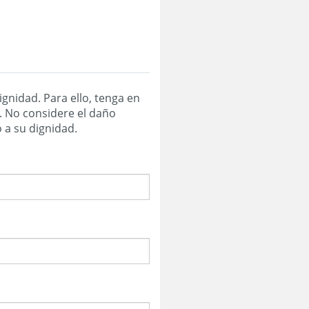
ignidad. Para ello, tenga en
a. No considere el daño
o psíquico o daño a su dignidad.