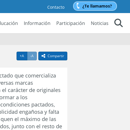
¿Te llamamos?
Contacto
ducación
Información
Participación
Noticias
Buscar
Agrandar texto
Achicar texto
+A
-A
Compartir
icono compartir
ctado que comercializa
iversas marcas
el carácter de originales
formar a los
 condiciones pactados,
blicidad engañosa y falta
liquen el máximo de las
dos, junto con el resto de