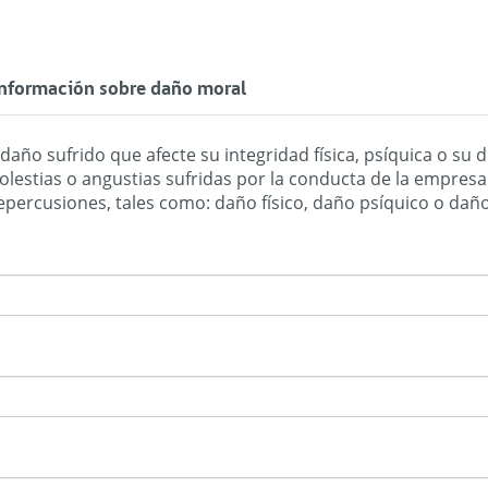
 información sobre daño moral
año sufrido que afecte su integridad física, psíquica o su d
olestias o angustias sufridas por la conducta de la empres
económico sufrido, pero sí repercusiones, tales como: daño físico, dañ