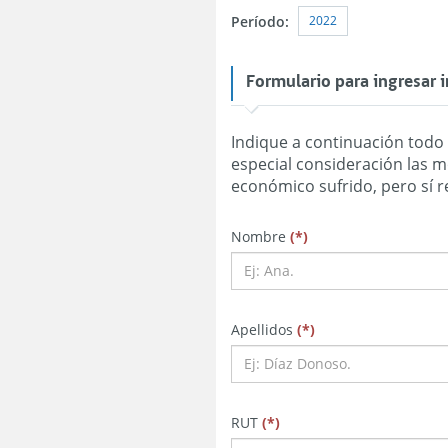
2022
Período:
Formulario para ingresar
Indique a continuación todo d
especial consideración las m
obligatorio
obligatorio
obligatorio
Nombre
(
*
)
obligatorio
obligatorio
obligatorio
Apellidos
(
*
)
obligatorio
obligatorio
obligatorio
RUT
(
*
)