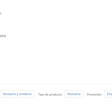
ó:
sona
Vestuario y similares
Vestuario
Emp
Tipo de producto:
Proveedor: