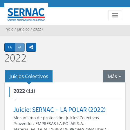
Contenido principal
SERNAC
Toggle 
Inicio
/
Jurídico
/
2022
/
Agrandar texto
Achicar texto
+A
-A
icono compartir
2022
tab
Juicios Colectivos
Más
2022 (11)
Juicio: SERNAC - LA POLAR (2022)
Mecanismo de protección:
Juicios Colectivos
Proveedor:
EMPRESAS LA POLAR S.A.
Materia:
FALTA AL DEBER DE PROFESIONALIDAD
-