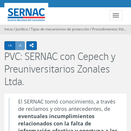
Contenido
principal
SERNAC
Toggle
navigat
Inicio
/
Jurídico
/
Tipos de mecanismos de protección
/
Procedimientos Voluntarios Colectivos
Agrandar texto
Achicar texto
icono compartir
+A
-A
PVC: SERNAC con Cepech y
Preuniversitarios Zonales
Ltda.
El SERNAC tomó conocimiento, a través
de reclamos y otros antecedentes, de
eventuales incumplimientos
relacionados con la falta de
información efectiva y oportuna a los