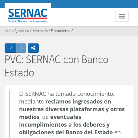
Contenido
principal
SERNAC
Toggle
navigat
Inicio
/
Jurídico
/
Mercado
/
Financieros
/
Agrandar texto
Achicar texto
icono compartir
+A
-A
PVC: SERNAC con Banco
Estado
El SERNAC ha tomado conocimiento,
mediante
reclamos ingresados en
nuestras diversas plataformas y otros
medios
, de
eventuales
incumplimientos a los deberes y
obligaciones del Banco del Estado
en