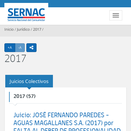
Contenido principal
SERNAC
Toggle 
Inicio
/
Jurídico
/
2017
/
Agrandar texto
Achicar texto
+A
-A
icono compartir
2017
Juicios Colectivos
2017 (57)
Juicio: JOSÉ FERNANDO PAREDES -
AGUAS MAGALLANES S.A. (2017) por
FALTA AL DEBER DE PROFESIONALIDAD