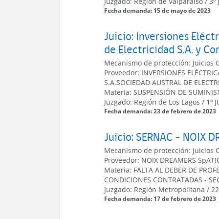
Juzgado:
Región de Valparaíso
/
3º
Fecha demanda: 15 de mayo de 2023
Juicio: Inversiones Eléct
de Electricidad S.A. y C
Mecanismo de protección:
Juicios 
Proveedor:
INVERSIONES ELÉCTRICA
S.A.
SOCIEDAD AUSTRAL DE ELECTRI
Materia:
SUSPENSIÓN DE SUMINIS
Juzgado:
Región de Los Lagos
/
1º 
Fecha demanda: 23 de febrero de 2023
Juicio: SERNAC - NOIX 
Mecanismo de protección:
Juicios 
Proveedor:
NOIX DREAMERS SpA
TI
Materia:
FALTA AL DEBER DE PROF
CONDICIONES CONTRATADAS
-
SE
Juzgado:
Región Metropolitana
/
22
Fecha demanda: 17 de febrero de 2023