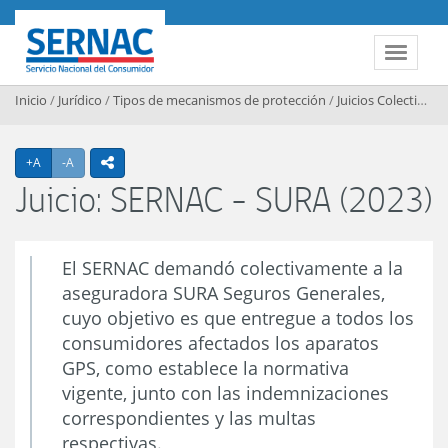
Contenido principal
SERNAC
Toggle 
Inicio
/
Jurídico
/
Tipos de mecanismos de protección
/
Juicios Colectivos
/
Agrandar texto
Achicar texto
+A
-A
icono compartir
Juicio: SERNAC - SURA (2023)
El SERNAC demandó colectivamente a la
aseguradora SURA Seguros Generales,
cuyo objetivo es que entregue a todos los
consumidores afectados los aparatos
GPS, como establece la normativa
vigente, junto con las indemnizaciones
correspondientes y las multas
respectivas.