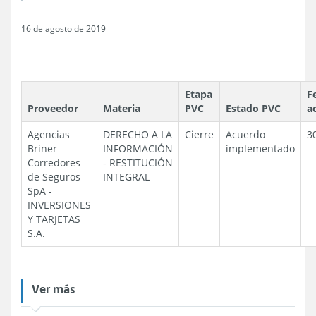
16 de agosto de 2019
Etapa
F
Proveedor
Materia
PVC
Estado PVC
a
Agencias
DERECHO A LA
Cierre
Acuerdo
3
Briner
INFORMACIÓN
implementado
Corredores
-
RESTITUCIÓN
de Seguros
INTEGRAL
SpA
-
INVERSIONES
Y TARJETAS
S.A.
Ver más