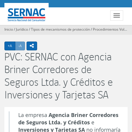
Contenido
principal
SERNAC
Toggle
navigat
Inicio
/
Jurídico
/
Tipos de mecanismos de protección
/
Procedimientos Voluntarios Colectivos
Agrandar texto
Achicar texto
icono compartir
+A
-A
PVC: SERNAC con Agencia
Briner Corredores de
Seguros Ltda. y Créditos e
Inversiones y Tarjetas SA
La empresa
Agencia Briner Corredores
de Seguros Ltda. y Créditos
e
Inversiones y Tarjetas SA
no informaría