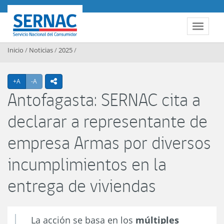
Contenido principal
SERNAC
Toggle 
Inicio
/
Noticias
/
2025
/
Agrandar texto
Achicar texto
+A
-A
icono compartir
Antofagasta: SERNAC cita a
declarar a representante de
empresa Armas por diversos
incumplimientos en la
entrega de viviendas
La acción se basa en los
múltiples