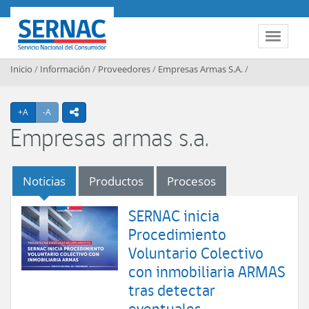
Contenido principal
SERNAC
Toggle 
Inicio
/
Información
/
Proveedores
/
Empresas Armas S.A.
/
Agrandar texto
Achicar texto
+A
-A
icono compartir
Empresas armas s.a.
Noticias
Productos
Procesos
SERNAC inicia
Procedimiento
Voluntario Colectivo
con inmobiliaria ARMAS
tras detectar
eventuales