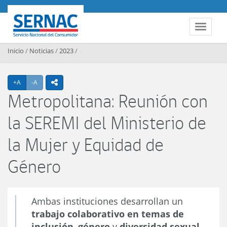
Contenido principal
SERNAC
Toggle 
Inicio
/
Noticias
/
2023
/
Agrandar texto
Achicar texto
+A
-A
icono compartir
Metropolitana: Reunión con
la SEREMI del Ministerio de
la Mujer y Equidad de
Género
Ambas instituciones desarrollan un
trabajo colaborativo en temas de
inclusión
,
género
y
diversidad sexual.