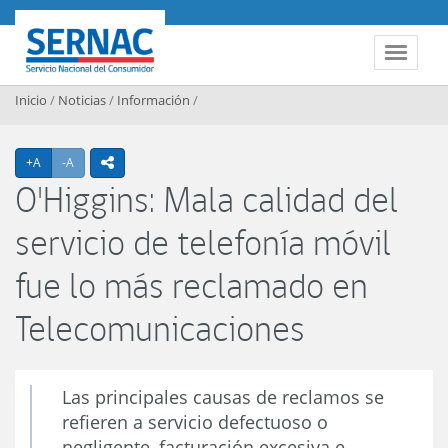
Contenido principal
SERNAC
Toggle 
Inicio
/
Noticias
/
Información
/
Agrandar texto
Achicar texto
+A
-A
icono compartir
O'Higgins: Mala calidad del
servicio de telefonía móvil
fue lo más reclamado en
Telecomunicaciones
Las principales causas de reclamos se
refieren a servicio defectuoso o
negligente, facturación excesiva e