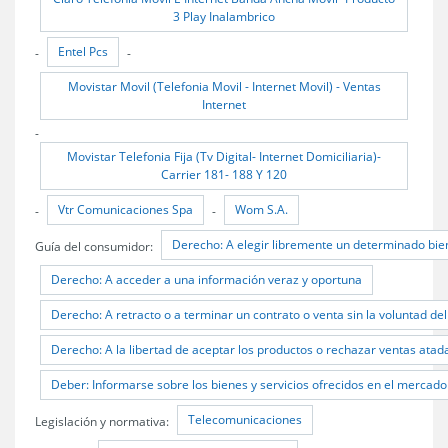
3 Play Inalambrico
Entel Pcs
-
-
Movistar Movil (Telefonia Movil - Internet Movil) - Ventas
Internet
-
Movistar Telefonia Fija (Tv Digital- Internet Domiciliaria)-
Carrier 181- 188 Y 120
Vtr Comunicaciones Spa
Wom S.A.
-
-
Derecho: A elegir libremente un determinado bien
Guía del consumidor:
Derecho: A acceder a una información veraz y oportuna
Derecho: A retracto o a terminar un contrato o venta sin la voluntad de
Derecho: A la libertad de aceptar los productos o rechazar ventas atada
Deber: Informarse sobre los bienes y servicios ofrecidos en el mercado 
Telecomunicaciones
Legislación y normativa: