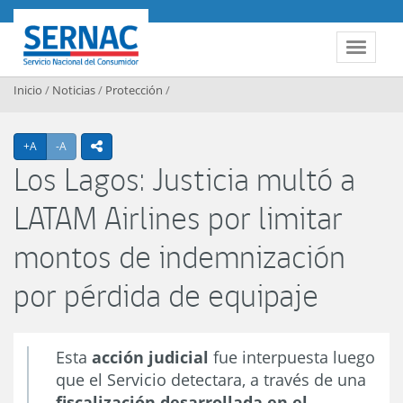
Contenido principal
SERNAC
Toggle 
Inicio
/
Noticias
/
Protección
/
Agrandar texto
Achicar texto
+A
-A
icono compartir
Los Lagos: Justicia multó a
LATAM Airlines por limitar
montos de indemnización
por pérdida de equipaje
Esta
acción judicial
fue interpuesta luego
que el Servicio detectara, a través de una
fiscalización desarrollada en el