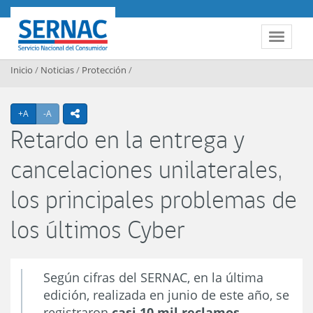
Contenido principal
SERNAC
Toggle 
Inicio
/
Noticias
/
Protección
/
Agrandar texto
Achicar texto
+A
-A
icono compartir
Retardo en la entrega y
cancelaciones unilaterales,
los principales problemas de
los últimos Cyber
Según cifras del SERNAC, en la última
edición, realizada en junio de este año, se
registraron
casi 10 mil reclamos.