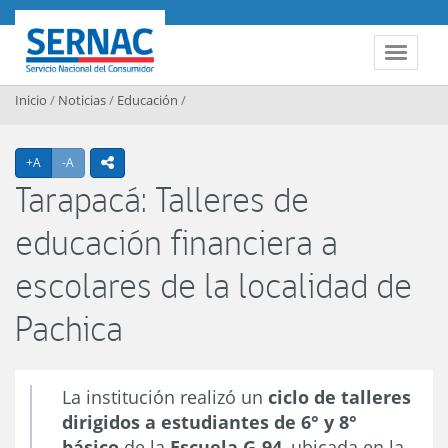
Contenido principal
SERNAC
Toggle 
Inicio
/
Noticias
/
Educación
/
Agrandar texto
Achicar texto
+A
-A
icono compartir
Tarapacá: Talleres de
educación financiera a
escolares de la localidad de
Pachica
La institución realizó un
ciclo de talleres
dirigidos a estudiantes de 6° y 8°
básico
de la
Escuela G-94
, ubicada en la