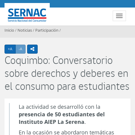
Contenido principal
SERNAC
Toggle 
Inicio
/
Noticias
/
Participación
/
Agrandar texto
Achicar texto
+A
-A
icono compartir
Coquimbo: Conversatorio
sobre derechos y deberes en
el consumo para estudiantes
La actividad se desarrolló con la
presencia de 50 estudiantes del
Instituto AIEP La Serena
.
En la ocasión se abordaron temáticas