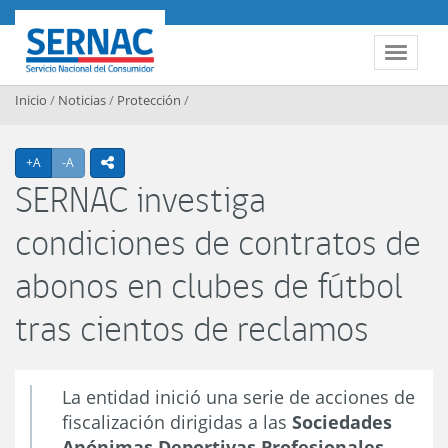
Contenido principal
SERNAC
Toggle 
Inicio
/
Noticias
/
Protección
/
Agrandar texto
Achicar texto
+A
-A
icono compartir
SERNAC investiga
condiciones de contratos de
abonos en clubes de fútbol
tras cientos de reclamos
La entidad inició una serie de acciones de
fiscalización dirigidas a las
Sociedades
Anónimas Deportivas Profesionales