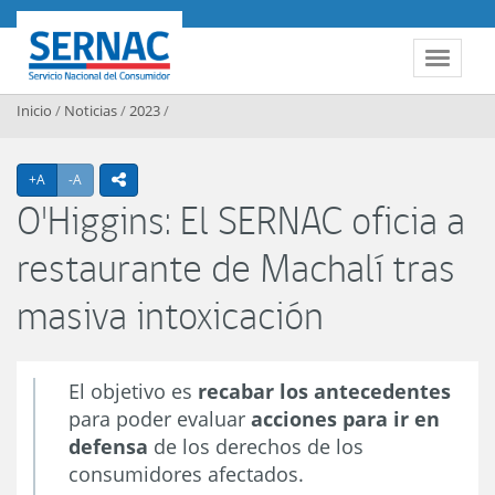
Contenido principal
SERNAC
Toggle 
Inicio
/
Noticias
/
2023
/
Agrandar texto
Achicar texto
+A
-A
icono compartir
O'Higgins: El SERNAC oficia a
restaurante de Machalí tras
masiva intoxicación
El objetivo es
recabar los antecedentes
para poder evaluar
acciones para ir en
defensa
de los derechos de los
consumidores afectados.