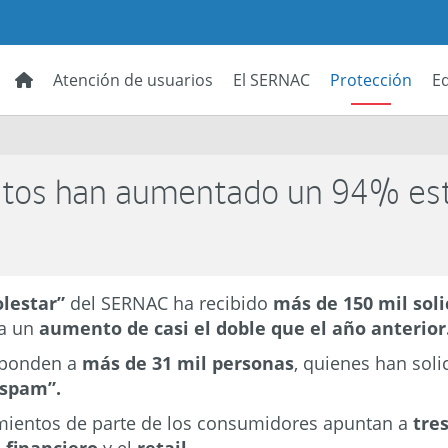
Atención de usuarios
El SERNAC
Protección
E
tos han aumentado un 94% es
lestar”
del SERNAC ha recibido
más de 150 mil soli
ta un
aumento de casi el doble que el año anterior
esponden a
más de 31 mil personas
, quienes han soli
“spam”.
imientos de parte de los consumidores apuntan a
tre