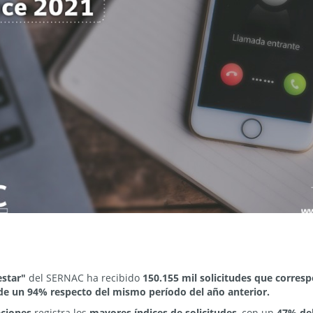
star"
del SERNAC ha recibido
150.155 mil solicitudes que corre
e un 94% respecto del mismo período del año anterior.
aciones
registra los
mayores índices de solicitudes
, con un
47% del