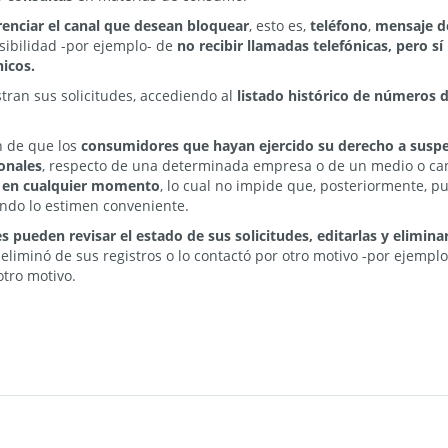
renciar el canal que desean bloquear
, esto es,
teléfono
,
mensaje d
osibilidad -por ejemplo- de
no recibir llamadas telefónicas, pero 
nicos.
ran sus solicitudes, accediendo al
listado histórico de números d
n de que los
consumidores que hayan ejercido su derecho a susp
onales
, respecto de una determinada empresa o de un medio o can
o en cualquier momento
, lo cual no impide que, posteriormente, 
ndo lo estimen conveniente.
pueden revisar el estado de sus solicitudes, editarlas y eliminar
eliminó de sus registros o lo contactó por otro motivo -por ejempl
tro motivo.