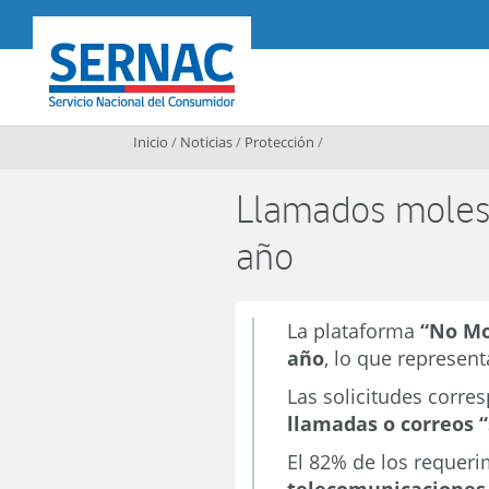
Contenido principal
SERNAC
Inicio
/
Noticias
/
Protección
/
Llamados moles
año
La plataforma
“No Mo
año
, lo que represen
Las solicitudes corr
llamadas o correos 
El 82% de los requer