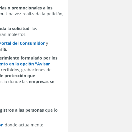
rias o promocionales a los
to.
Una vez realizada la petición,
da la solicitud
, los
ran molestos.
 Portal del Consumidor
y
rla.
uerimiento formulado por los
nto en la opción "Avisar
recibidos, grabaciones de
de protección que
ancia donde las
empresas se
gistros a las personas
que lo
or
, donde actualmente