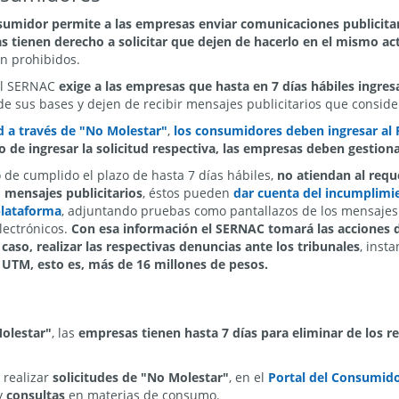
sumidor permite a las empresas enviar comunicaciones publicita
s tienen derecho a solicitar que dejen de hacerlo en el mismo ac
n prohibidos.
l SERNAC
exige a las empresas que hasta en 7 días hábiles ingresa
 sus bases y dejen de recibir mensajes publicitarios que conside
ud a través de "No Molestar"
,
los consumidores deben ingresar al
 de ingresar la solicitud respectiva, las empresas deben gestiona
 de cumplido el plazo de hasta 7 días hábiles,
no atiendan al req
 mensajes publicitarios
, éstos pueden
dar cuenta del incumplimie
plataforma
, adjuntando pruebas como pantallazos de los mensajes 
lectrónicos.
Con esa información el SERNAC tomará las acciones 
aso, realizar las respectivas denuncias ante los tribunales
, inst
UTM, esto es, más de 16 millones de pesos.
olestar"
, las
empresas tienen hasta 7 días para eliminar de los re
 realizar
solicitudes de "No Molestar"
, en el
Portal del Consumid
y
consultas
en materias de consumo.