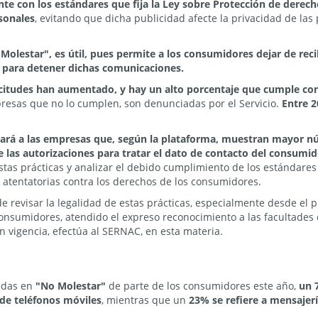
te con los estándares que fija la Ley sobre Protección de derec
sonales
, evitando que dicha publicidad afecte la privacidad de la
Molestar", es útil, pues permite a los consumidores dejar de re
 para detener dichas comunicaciones.
licitudes han aumentado, y hay un alto porcentaje que cumple co
presas que no lo cumplen, son denunciadas por el Servicio.
Entre 2
iará a las empresas que, según la plataforma, muestran mayor nú
e las autorizaciones para tratar el dato de contacto del consumido
tas prácticas y analizar el debido cumplimiento de los estándares 
s atentatorias contra los derechos de los consumidores.
 de revisar la legalidad de estas prácticas, especialmente desde el 
consumidores, atendido el expreso reconocimiento a las facultades
 vigencia, efectúa al SERNAC, en esta materia.
bidas en
"No Molestar"
de parte de los consumidores este año,
un 
s de teléfonos móviles
, mientras que un
23% se refiere a mensajer