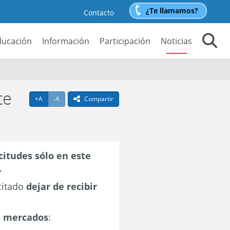
¿Te llamamos?
Contacto
ducación
Información
Participación
Noticias
Buscar
te
Agrandar texto
Achicar texto
+A
-A
Compartir
icono compartir
citudes sólo en este
.
citado
dejar de recibir
s mercados
: