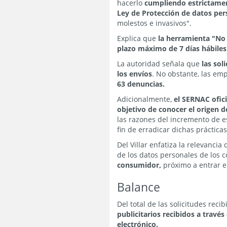
hacerlo
cumpliendo estrictamen
Ley de Protección de datos per
molestos e invasivos".
Explica que
la herramienta "No 
plazo máximo de 7 días hábiles
La autoridad señala que
las so
los envíos
. No obstante, las em
63 denuncias.
Adicionalmente,
el SERNAC ofic
objetivo de conocer el origen d
las razones del incremento de es
fin de erradicar dichas práctica
Del Villar enfatiza la relevancia
de los datos personales de los 
consumidor,
próximo a entrar en
Balance
Del total de las solicitudes reci
publicitarios recibidos a travé
electrónico.