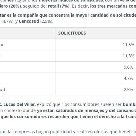
iero (28%)
, seguido del
retail (7%)
. Es decir,
los tres mercados con
tar es la compañía que concentra la mayor cantidad de solicitud
m
(4,7%), y
Cencosud
(2,5%).
SOLICITUDES
ar
11,5%
o
11,3%
l
9,6%
m
4,7%
sud
2,5%
 Lucas Del Villar
, explicó que "los consumidores suelen ser
bomba
 un contexto donde
ya están saturados de mensajes y del cansancio
 que los consumidores recuerden que tienen el derecho a la tranqu
 que las empresas hagan publicidad y realicen ofertas que benefic