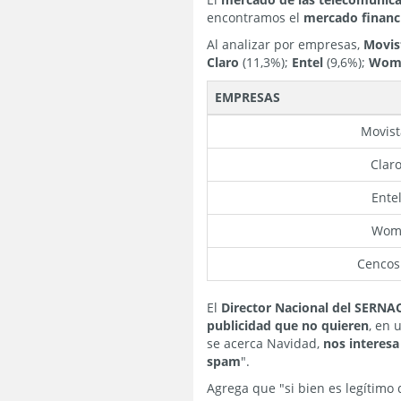
encontramos el
mercado financ
Al analizar por empresas,
Movis
Claro
(11,3%);
Entel
(9,6%);
Wo
EMPRESAS
Movist
Clar
Ente
Wo
Cenco
El
Director Nacional del SERNAC,
publicidad que no quieren
, en
se acerca Navidad,
nos interesa
spam
".
Agrega que "si bien es legítimo