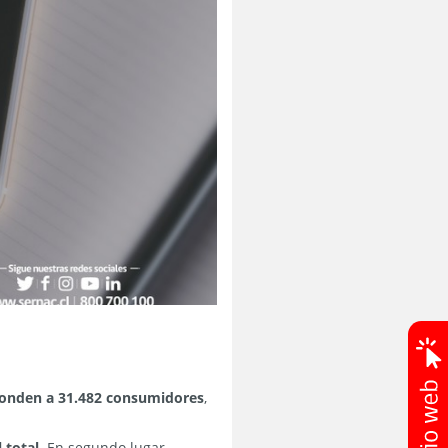
sponden a 31.482 consumidores
,
 total.
En segundo lugar,