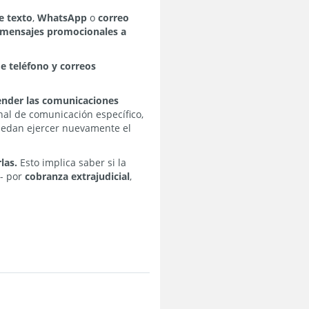
e texto
,
WhatsApp
o
correo
sí mensajes promocionales a
e teléfono y correos
ender las comunicaciones
al de comunicación específico,
puedan ejercer nuevamente el
las.
Esto implica saber si la
o- por
cobranza extrajudicial
,