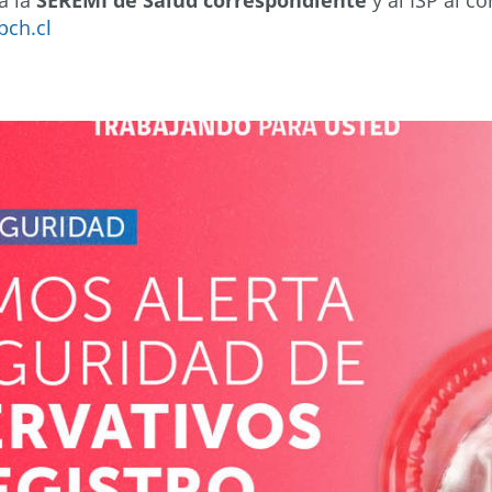
 a la
SEREMI de Salud correspondiente
y al ISP al c
pch.cl