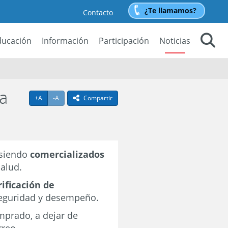
¿Te llamamos?
Contacto
ducación
Información
Participación
Noticias
Buscar
la
Agrandar texto
Achicar texto
+A
-A
Compartir
icono compartir
 siendo
comercializados
alud.
ificación de
seguridad y desempeño.
mprado, a dejar de